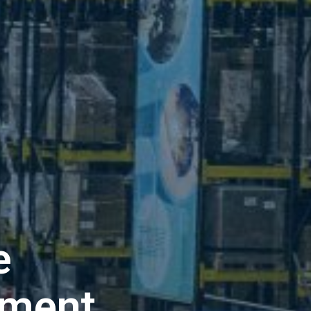
e
ilment