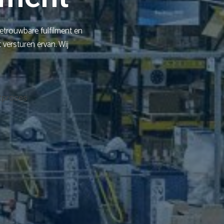
trouwbare fulfilment en
 versturen ervan. Wij
tproces