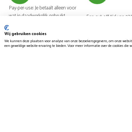
Pay-per-use: Je betaalt alleen voor
wat je daadwerkelijk gebruikt.
Een cut-off tijd van 23.
Voor 23.50 uur besteld
volgende dag in huis 
Wij gebruiken cookies
Nederland en België.
We kunnen deze plaatsen voor analyse van onze bezoekersgegevens, om onze website
een geweldige website-ervaring te bieden. Voor meer informatie over de cookies die w