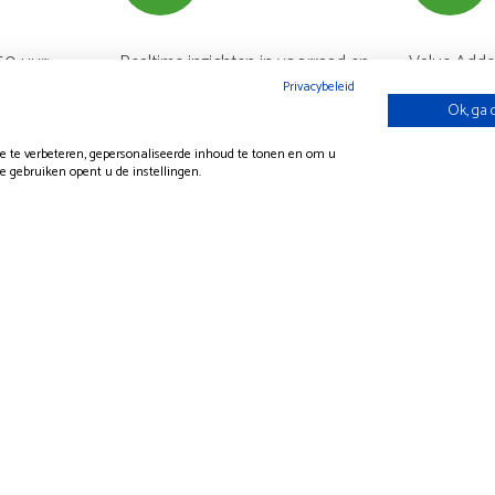
50 uur:
Realtime inzichten in voorraad en
Value Adde
Privacybeleid
 is de
managementinformatie via ons
Value Adde
Ok, ga 
voor
eigen S4Y-portal.
is het moge
onderschei
 te verbeteren, gepersonaliseerde inhoud te tonen en om u
e gebruiken opent u de instellingen.
concurrent
de behoefte